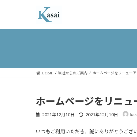
コ
ナ
ン
ビ
テ
ゲ
ン
ー
ツ
シ
へ
ョ
ス
ン
キ
に
ッ
移
プ
動
HOME
当社からのご案内
ホームページをリニューア
ホームページをリニュ
最
2021年12月10日
2021年12月10日
kas
終
更
いつもご利用いただき、誠にありがとうござ
新