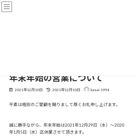
コ
ナ
ン
ビ
テ
ゲ
ン
ー
ツ
シ
へ
ョ
当社からのご案内
ス
ン
キ
に
ッ
移
プ
動
HOME
当社からのご案内
年末年始の営業について
年末年始の営業について
最
2021年12月10日
2021年12月10日
kasai-1994
終
更
平素は格別のご愛顧を賜りまして厚くお礼申し上げます。
新
日
時
:
誠に勝手ながら、年末年始は2021年12月29日（水）～2020
年1月5日（水）迄休業させて頂きます。